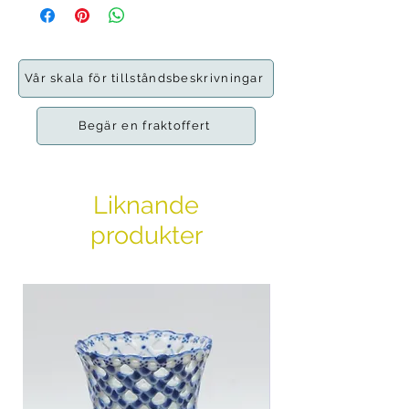
svensk textildesigner. Hon studerade
vid Textilhögskolan i Borås och
Högskolan för konsthantverk i
Göteborg.
Vår skala för tillståndsbeskrivningar
När hon designar jobbar hon mycket
för att få fram den rätta känslan och
Begär en fraktoffert
hon gillar att experimentera med hur
mycket ett mönster kan förändras
med olika färgsättningar.
Liknande
produkter