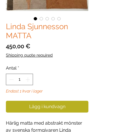
Linda Sjunnesson
MATTA
Pris
450,00 €
Shipping quote required
Antal
*
Endast 1 kvar i lager
Lägg i kundvagn
Härlig matta med abstrakt mönster
av svenska formgivaren Linda