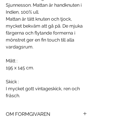
Sjunnesson. Mattan är handknuten i
Indien, 100% ull.
Mattan är tätt knuten och tjock,
mycket bekväm att gå på. De mjuka
färgerna och flytande formerna i
mönstret ger en fin touch till alla
vardagsrum.
Mått
:
195 x 145 cm.
Skick
:
I mycket gott vintageskick, ren och
fräsch.
OM FORMGIVAREN
Linda Sjunnesson
är en etablerad