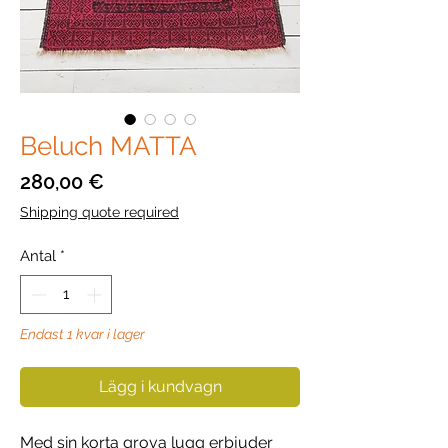
Beluch MATTA
Pris
280,00 €
Shipping quote required
Antal
*
Endast 1 kvar i lager
Lägg i kundvagn
Med sin korta grova lugg erbjuder