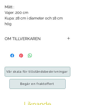
Mått
:
Vajer: 200 cm
Kupa: 28 cm i diameter och 18 cm
hög
OM TILLVERKAREN
Prandina
är ett etablerat varumärke
bland belysningstillverkarna.
Företaget grundades 1982 och har
blivit synonymt med högkvalitativa
belysningslösningar som kombinerar
Vår skala för tillståndsbeskrivningar
utsökt form och funktion med
eleganta armaturer som står sig
Begär en fraktoffert
genom tiderna.
Mario Mengotti
är en frekvent
samarbetspartner hos Prandina, med
Liknande
sin Zero -samling som kombinerar