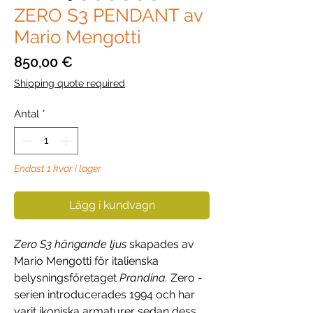
ZERO S3 PENDANT av
Mario Mengotti
Pris
850,00 €
Shipping quote required
Antal
*
Endast 1 kvar i lager
Lägg i kundvagn
Zero S3 hängande ljus
skapades av
Mario Mengotti för italienska
belysningsföretaget
Prandina.
Zero -
serien introducerades 1994 och har
varit ikoniska armaturer sedan dess.