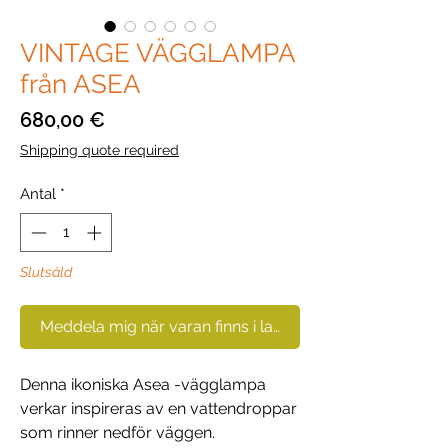
VINTAGE VÄGGLAMPA
från ASEA
Pris
680,00 €
Shipping quote required
Antal
*
Slutsåld
Meddela mig när varan finns i lager
Denna ikoniska Asea -vägglampa
verkar inspireras av en vattendroppar
som rinner nedför väggen.