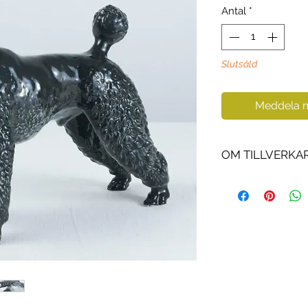
Antal
*
Slutsåld
Meddela mi
OM TILLVERKA
I över 130 år har 
Rosenthal
stått 
överlägset hantve
tradition, innova
fascinerande pro
världens ledande 
fina middagsarra
Under åren har R