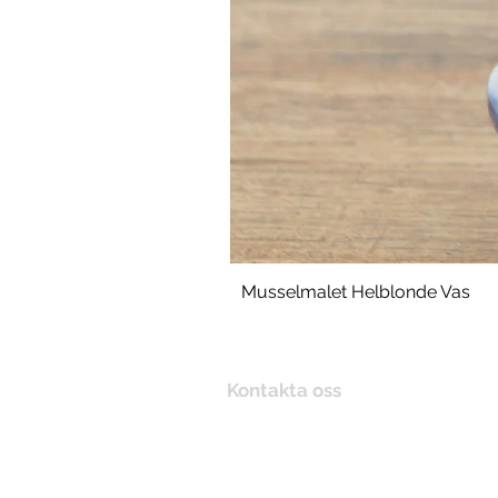
Musselmalet Helblonde Vas
Kontakta oss
+46 (0) 70281 24 58
post@treen.se