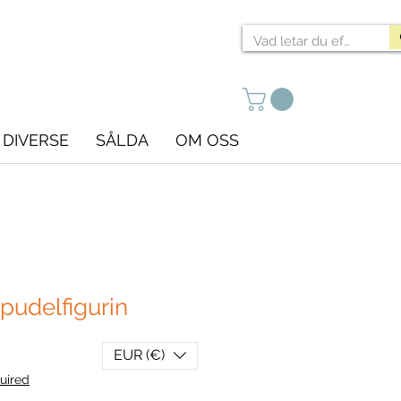
DIVERSE
SÅLDA
OM OSS
pudelfigurin
EUR (€)
uired