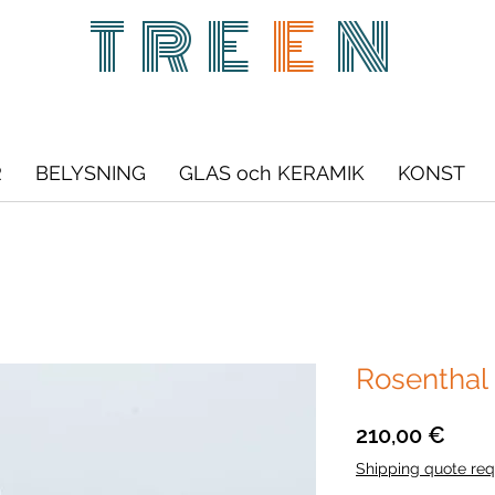
TRE
E
N
R
BELYSNING
GLAS och KERAMIK
KONST
Rosenthal 
Pris
210,00 €
Shipping quote req