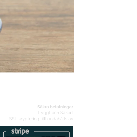
Elegant klädhängare
Säkra betalningar
Tryggt och Säkert
SSL-kryptering tillhandahålls av