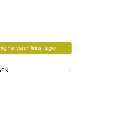
g när varan finns i lager
REN
den tyska tillverkaren
för konst och design,
rk och perfekt porslin. Kvalitet,
tion och image. Med sina
dukter är Rosenthal en av
tillverkare inom sfärerna av
ngemang och presenttillbehör.
osenthal förblivit levande och