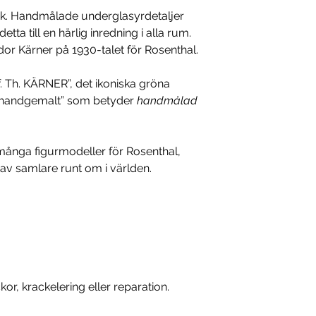
fascinerande, en
ick. Handmålade underglasyrdetaljer
anspråk på att p
tta till en härlig inredning i alla rum.
varje era. Känne
r Kärner på 1930-talet för Rosenthal.
är hög kvalitet oc
håller fast vid s
. Th. KÄRNER”, det ikoniska gröna
av en harmonisk 
”handgemalt” som betyder
handmålad
ånga figurmodeller för Rosenthal,
v samlare runt om i världen.
kor, krackelering eller reparation.