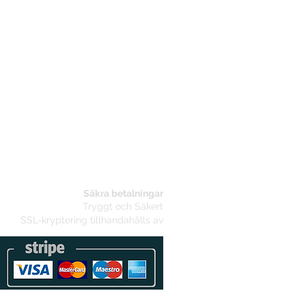
Säkra betalningar
Tryggt och Säkert
SSL-kryptering tillhandahålls av