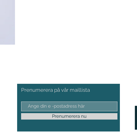
Prenumerera på vår maillista
Prenumerera nu