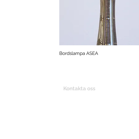
Bordslampa ASEA
Snabbvisning
Kontakta oss
+46 (0) 70281 24 58
post@treen.se